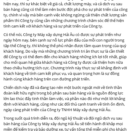
hiện nay, thì sự khác biệt về giá cả, chất lượng máy, và cả dịch vụ sau
bán hàng cũng có thể làm nên bước đột phá cho sự phát triển của công
ty, chính vì vậy mà bên cạnh việc không ngừng cải thiện chất lượng sản
phẩm thì Công ty cũng cần những chương trình chăm sóc để thể hiện
tính cam kết với khách hàng và sự phát triển của Công ty.
Có thể nói, Công ty Máy xây dựng Hải Âu có được sự phát triển như
ngày hôm nay, bên cạnh sự nỗ lực phấn đấu của mỗi con người trong
tập thể Công ty, thì không thể phủ nhận được tầm quan trọng của quý
khách hàng. Do vậy mà những chương trình tri ân thực sự là cần thiết
để Công ty có thể đem đến cho khách hàng những ích lợi tốt nhất, giúp
cho mối quan hệ giữa khách hàng và Công ty được cải thiện hơn nữa
theo chiều hướng tích cực. Chương trình này thực sự sẽ khẳng định với
khách hàng về tính cam kết phục vụ, và quan trọng hơn là sự đồng
hành cùng khách hàng trên con đường phát triển.
Chiến dịch này đã và đang tạo nên một bước ngoặt mới về tình thần
đoàn kết hữu nghị trong bộ phận sau bán hàng và là nguồn động lực
lớn lao thúc đẩy tinh thần làm việc, và phần nào đó như một lời khẳng
định với khách hàng, cũng như các đối thủ cạnh tranh về tính ổn định,
ngày càng phát triển của Công ty TNHH Máy xây dựng Hải Âu.
Trong suốt quá trình diễn ra, đội ngũ kỹ thuật và đội ngũ dịch vụ sau
bán hàng của Công ty Máy xây dựng Hải Âu sẽ tiến hành đi khắp mọi
miền để kiểm tra và bảo dưỡng xe, tư vấn tổng thể miễn phí cho khách