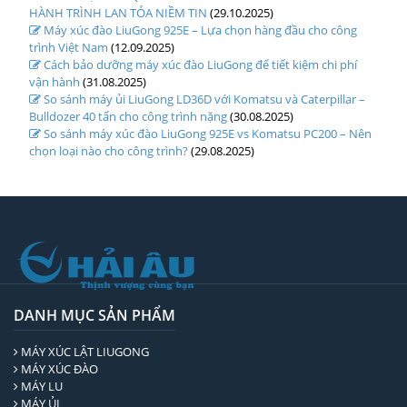
HÀNH TRÌNH LAN TỎA NIỀM TIN
(29.10.2025)
Máy xúc đào LiuGong 925E – Lựa chọn hàng đầu cho công
trình Việt Nam
(12.09.2025)
Cách bảo dưỡng máy xúc đào LiuGong để tiết kiệm chi phí
vận hành
(31.08.2025)
So sánh máy ủi LiuGong LD36D với Komatsu và Caterpillar –
Bulldozer 40 tấn cho công trình nặng
(30.08.2025)
So sánh máy xúc đào LiuGong 925E vs Komatsu PC200 – Nên
chọn loại nào cho công trình?
(29.08.2025)
DANH MỤC SẢN PHẨM
MÁY XÚC LẬT LIUGONG
MÁY XÚC ĐÀO
MÁY LU
MÁY ỦI