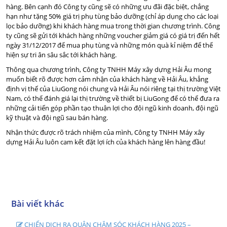
hàng. Bên cạnh đó Công ty cũng sẽ có những ưu đãi đặc biệt, chẳng
hạn như tặng 50% giá trị phụ tùng bảo dưỡng (chỉ áp dụng cho các loại
lọc bảo dưỡng) khi khách hàng mua trong thời gian chương trình. Công
ty cũng sẽ gửi tới khách hàng những voucher giảm giá có giá trị đến hết
ngày 31/12/2017 để mua phụ tùng và những món quà kỉ niệm để thể
hiện sự tri ân sâu sắc tới khách hàng.
Thông qua chương trình, Công ty TNHH Máy xây dựng Hải Âu mong
muốn biết rõ được hơn cảm nhận của khách hàng về Hải Âu, khẳng
định vị thế của LiuGong nói chung và Hải Âu nói riêng tại thị trường Việt
Nam, có thể đánh giá lại thị trường về thiết bị LiuGong để có thể đưa ra
những cải tiến góp phần tạo thuận lợi cho đội ngũ kinh doanh, đội ngũ
kỹ thuật và đội ngũ sau bán hàng.
Nhận thức được rõ trách nhiệm của mình, Công ty TNHH Máy xây
dựng Hải Âu luôn cam kết đặt lợi ích của khách hàng lên hàng đầu!
Bài viết khác
CHIẾN DỊCH RA QUÂN CHĂM SÓC KHÁCH HÀNG 2025 –