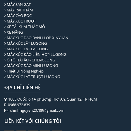
MÁY SAN GẠT
MÁY RẢI THẢM
MÁY CÀO BÓC
MÁY XÚC TRƯỢT
XE TẢI KHAI THÁC MỎ
XE NÂNG
MÁY XÚC ĐÀO BÁNH LỐP XINYUAN
MÁY XÚC LẬT LUGONG
MÁY XÚC LẬT LAIGONG
MÁY XÚC ĐÀO LIÊN HỢP LUGONG
Ô TÔ HẢI ÂU - CHENGLONG
MÁY XÚC ĐÀO MINI LUGONG
Thiết Bị Nông Nghiệp
MÁY XÚC LẬT TRƯỢT LUGONG
ĐỊA CHỈ LIÊN HỆ
1005 Quốc lộ 1A phường Thới An, Quận 12, TP.HCM
0968.972.839
chinhnguyen20789@gmail.com
LIÊN KẾT VỚI CHÚNG TÔI