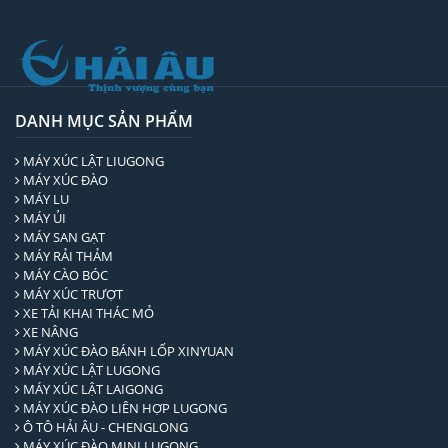
DANH MỤC SẢN PHẨM
MÁY XÚC LẬT LIUGONG
MÁY XÚC ĐÀO
MÁY LU
MÁY ỦI
MÁY SAN GẠT
MÁY RẢI THẢM
MÁY CÀO BÓC
MÁY XÚC TRƯỢT
XE TẢI KHAI THÁC MỎ
XE NÂNG
MÁY XÚC ĐÀO BÁNH LỐP XINYUAN
MÁY XÚC LẬT LUGONG
MÁY XÚC LẬT LAIGONG
MÁY XÚC ĐÀO LIÊN HỢP LUGONG
Ô TÔ HẢI ÂU - CHENGLONG
MÁY XÚC ĐÀO MINI LUGONG