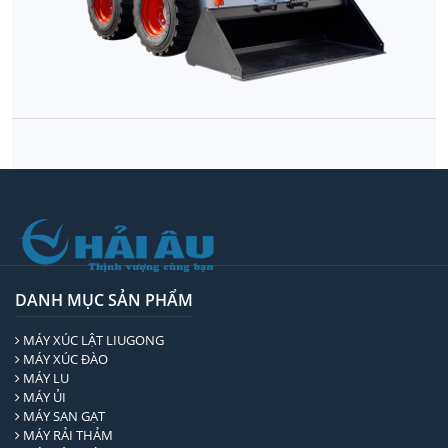
DANH MỤC SẢN PHẨM
MÁY XÚC LẬT LIUGONG
MÁY XÚC ĐÀO
MÁY LU
MÁY ỦI
MÁY SAN GẠT
MÁY RẢI THẢM