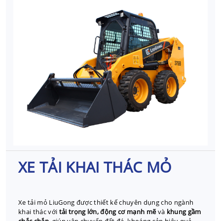
XE TẢI KHAI THÁC MỎ
Xe tải mỏ LiuGong được thiết kế chuyên dụng cho ngành
khai thác với
tải trọng lớn, động cơ mạnh mẽ
và
khung gầm