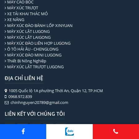
MÁY CÀO BÓC
MÁY XÚC TRƯỢT
XE TẢI KHAI THÁC MỎ
XE NÂNG
MÁY XÚC ĐÀO BÁNH LỐP XINYUAN
MÁY XÚC LẬT LUGONG
MÁY XÚC LẬT LAIGONG
MÁY XÚC ĐÀO LIÊN HỢP LUGONG
Ô TÔ HẢI ÂU - CHENGLONG
MÁY XÚC ĐÀO MINI LUGONG
Thiết Bị Nông Nghiệp
MÁY XÚC LẬT TRƯỢT LUGONG
ĐỊA CHỈ LIÊN HỆ
1005 Quốc lộ 1A phường Thới An, Quận 12, TP.HCM
0968.972.839
chinhnguyen20789@gmail.com
LIÊN KẾT VỚI CHÚNG TÔI