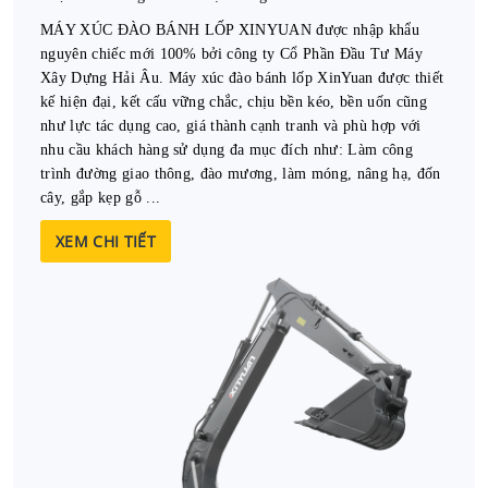
MÁY XÚC ĐÀO BÁNH LỐP XINYUAN được nhập khẩu
nguyên chiếc mới 100% bởi công ty Cổ Phần Đầu Tư Máy
Xây Dựng Hải Âu. Máy xúc đào bánh lốp XinYuan được thiết
kế hiện đại, kết cấu vững chắc, chịu bền kéo, bền uốn cũng
như lực tác dụng cao, giá thành cạnh tranh và phù hợp với
nhu cầu khách hàng sử dụng đa mục đích như: Làm công
trình đường giao thông, đào mương, làm móng, nâng hạ, đốn
cây, gắp kẹp gỗ ...
XEM CHI TIẾT