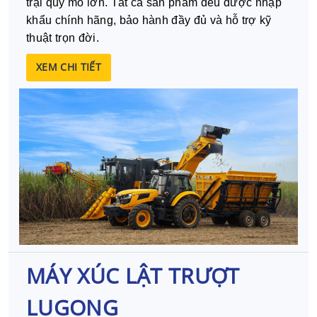
trại quy mô lớn. Tất cả sản phẩm đều được nhập
khẩu chính hãng, bảo hành đầy đủ và hỗ trợ kỹ
thuật trọn đời.
XEM CHI TIẾT
MÁY XÚC LẬT TRƯỢT
LUGONG