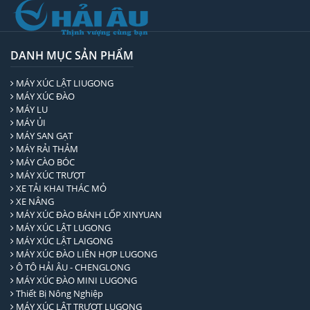
DANH MỤC SẢN PHẨM
MÁY XÚC LẬT LIUGONG
MÁY XÚC ĐÀO
MÁY LU
MÁY ỦI
MÁY SAN GẠT
MÁY RẢI THẢM
MÁY CÀO BÓC
MÁY XÚC TRƯỢT
XE TẢI KHAI THÁC MỎ
XE NÂNG
MÁY XÚC ĐÀO BÁNH LỐP XINYUAN
MÁY XÚC LẬT LUGONG
MÁY XÚC LẬT LAIGONG
MÁY XÚC ĐÀO LIÊN HỢP LUGONG
Ô TÔ HẢI ÂU - CHENGLONG
MÁY XÚC ĐÀO MINI LUGONG
Thiết Bị Nông Nghiệp
MÁY XÚC LẬT TRƯỢT LUGONG