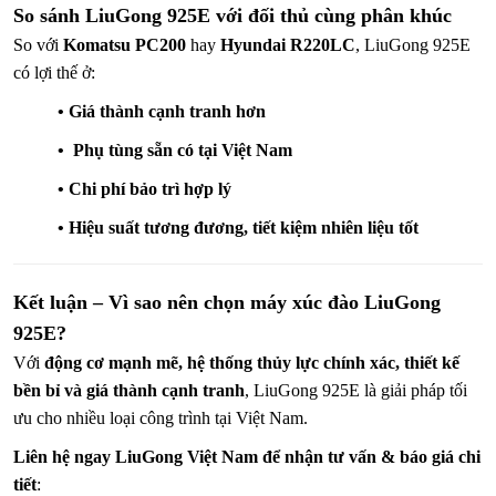
So sánh LiuGong 925E với đối thủ cùng phân khúc
So với
Komatsu PC200
hay
Hyundai R220LC
, LiuGong 925E
có lợi thế ở:
• Giá thành cạnh tranh hơn
•
Phụ tùng sẵn có tại Việt Nam
•
Chi phí bảo trì hợp lý
•
Hiệu suất tương đương, tiết kiệm nhiên liệu tốt
Kết luận – Vì sao nên chọn máy xúc đào LiuGong
925E?
Với
động cơ mạnh mẽ, hệ thống thủy lực chính xác, thiết kế
bền bỉ và giá thành cạnh tranh
, LiuGong 925E là giải pháp tối
ưu cho nhiều loại công trình tại Việt Nam.
Liên hệ ngay LiuGong Việt Nam để nhận tư vấn & báo giá chi
tiết
: