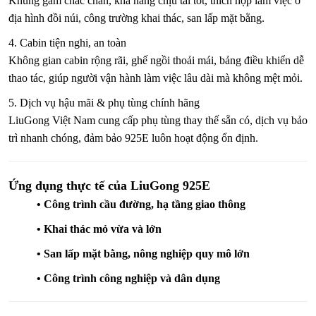
Khung gầm chắc chắn, khả năng chịu tải tốt, thích hợp làm việc ở
địa hình đồi núi, công trường khai thác, san lấp mặt bằng.
4. Cabin tiện nghi, an toàn
Không gian cabin rộng rãi, ghế ngồi thoải mái, bảng điều khiển dễ
thao tác, giúp người vận hành làm việc lâu dài mà không mệt mỏi.
5. Dịch vụ hậu mãi & phụ tùng chính hãng
LiuGong Việt Nam cung cấp phụ tùng thay thế sẵn có, dịch vụ bảo
trì nhanh chóng, đảm bảo 925E luôn hoạt động ổn định.
Ứng dụng thực tế của LiuGong 925E
•
Công trình cầu đường, hạ tầng giao thông
•
Khai thác mỏ vừa và lớn
•
San lấp mặt bằng, nông nghiệp quy mô lớn
•
Công trình công nghiệp và dân dụng