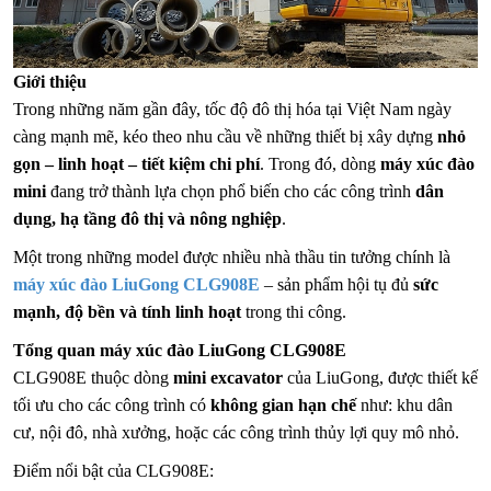
Giới thiệu
Trong những năm gần đây, tốc độ đô thị hóa tại Việt Nam ngày
càng mạnh mẽ, kéo theo nhu cầu về những thiết bị xây dựng
nhỏ
gọn – linh hoạt – tiết kiệm chi phí
. Trong đó, dòng
máy xúc đào
mini
đang trở thành lựa chọn phổ biến cho các công trình
dân
dụng, hạ tầng đô thị và nông nghiệp
.
Một trong những model được nhiều nhà thầu tin tưởng chính là
máy xúc đào LiuGong CLG908E
– sản phẩm hội tụ đủ
sức
mạnh, độ bền và tính linh hoạt
trong thi công.
Tổng quan máy xúc đào LiuGong CLG908E
CLG908E thuộc dòng
mini excavator
của LiuGong, được thiết kế
tối ưu cho các công trình có
không gian hạn chế
như: khu dân
cư, nội đô, nhà xưởng, hoặc các công trình thủy lợi quy mô nhỏ.
Điểm nổi bật của CLG908E: