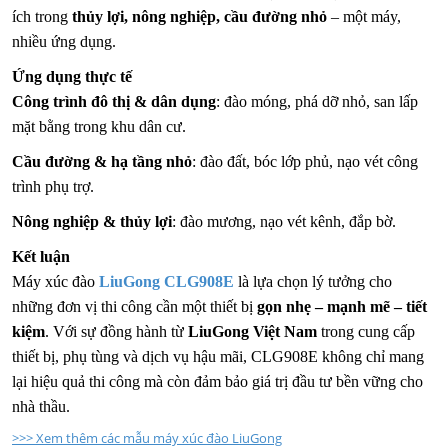
ích trong
thủy lợi, nông nghiệp, cầu đường nhỏ
– một máy,
nhiều ứng dụng.
Ứng dụng thực tế
Công trình đô thị & dân dụng
: đào móng, phá dỡ nhỏ, san lấp
mặt bằng trong khu dân cư.
Cầu đường & hạ tầng nhỏ
: đào đất, bóc lớp phủ, nạo vét công
trình phụ trợ.
Nông nghiệp & thủy lợi
: đào mương, nạo vét kênh, đắp bờ.
Kết luận
Máy xúc đào
LiuGong CLG908E
là lựa chọn lý tưởng cho
những đơn vị thi công cần một thiết bị
gọn nhẹ – mạnh mẽ – tiết
kiệm
. Với sự đồng hành từ
LiuGong Việt Nam
trong cung cấp
thiết bị, phụ tùng và dịch vụ hậu mãi, CLG908E không chỉ mang
lại hiệu quả thi công mà còn đảm bảo giá trị đầu tư bền vững cho
nhà thầu.
>>> Xem thêm các mẫu máy xúc đào LiuGong