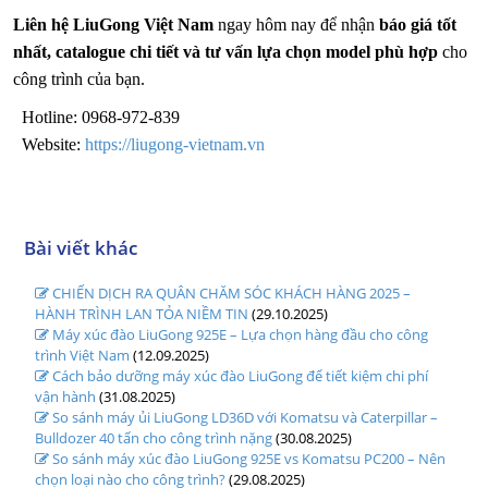
Liên hệ LiuGong Việt Nam
ngay hôm nay để nhận
báo giá tốt
nhất, catalogue chi tiết và tư vấn lựa chọn model phù hợp
cho
công trình của bạn.
Hotline: 0968-972-839
Website:
https://liugong-vietnam.vn
Bài viết khác
CHIẾN DỊCH RA QUÂN CHĂM SÓC KHÁCH HÀNG 2025 –
HÀNH TRÌNH LAN TỎA NIỀM TIN
(29.10.2025)
Máy xúc đào LiuGong 925E – Lựa chọn hàng đầu cho công
trình Việt Nam
(12.09.2025)
Cách bảo dưỡng máy xúc đào LiuGong để tiết kiệm chi phí
vận hành
(31.08.2025)
So sánh máy ủi LiuGong LD36D với Komatsu và Caterpillar –
Bulldozer 40 tấn cho công trình nặng
(30.08.2025)
So sánh máy xúc đào LiuGong 925E vs Komatsu PC200 – Nên
chọn loại nào cho công trình?
(29.08.2025)