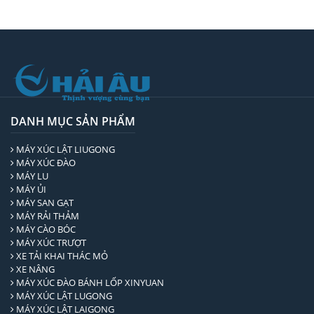
DANH MỤC SẢN PHẨM
MÁY XÚC LẬT LIUGONG
MÁY XÚC ĐÀO
MÁY LU
MÁY ỦI
MÁY SAN GẠT
MÁY RẢI THẢM
MÁY CÀO BÓC
MÁY XÚC TRƯỢT
XE TẢI KHAI THÁC MỎ
XE NÂNG
MÁY XÚC ĐÀO BÁNH LỐP XINYUAN
MÁY XÚC LẬT LUGONG
MÁY XÚC LẬT LAIGONG