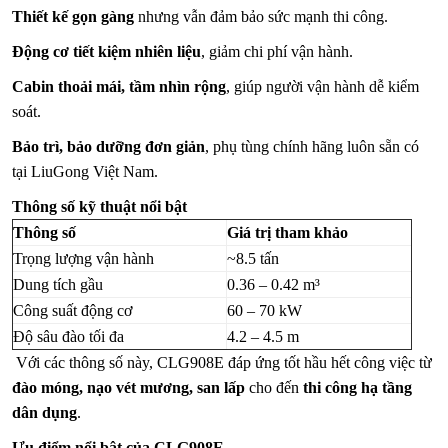
Thiết kế gọn gàng
nhưng vẫn đảm bảo sức mạnh thi công.
Động cơ tiết kiệm nhiên liệu
, giảm chi phí vận hành.
Cabin thoải mái, tầm nhìn rộng
, giúp người vận hành dễ kiểm
soát.
Bảo trì, bảo dưỡng đơn giản
, phụ tùng chính hãng luôn sẵn có
tại LiuGong Việt Nam.
Thông số kỹ thuật nổi bật
Thông số
Giá trị tham khảo
Trọng lượng vận hành
~8.5 tấn
Dung tích gầu
0.36 – 0.42 m³
Công suất động cơ
60 – 70 kW
Độ sâu đào tối đa
4.2 – 4.5 m
Với các thông số này, CLG908E đáp ứng tốt hầu hết công việc từ
đào móng, nạo vét mương, san lấp
cho đến
thi công hạ tầng
dân dụng
.
Ưu điểm nổi bật của CLG908E