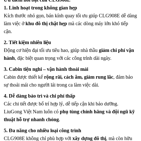
1. Linh hoạt trong không gian hẹp
Kích thước nhỏ gọn, bán kính quay tối ưu giúp CLG908E dễ dàng
làm việc ở
khu đô thị chật hẹp
mà các dòng máy lớn khó tiếp
cận.
2. Tiết kiệm nhiên liệu
Động cơ hiện đại tối ưu tiêu hao, giúp nhà thầu
giảm chi phí vận
hành
, đặc biệt quan trọng với các công trình dài ngày.
3. Cabin tiện nghi – vận hành thoải mái
Cabin được thiết kế
rộng rãi, cách âm, giảm rung lắc
, đảm bảo
sự thoải mái cho người lái trong ca làm việc dài.
4. Dễ dàng bảo trì và chi phí thấp
Các chi tiết được bố trí hợp lý, dễ tiếp cận khi bảo dưỡng.
LiuGong Việt Nam luôn có
phụ tùng chính hãng và đội ngũ kỹ
thuật hỗ trợ nhanh chóng
.
5. Đa năng cho nhiều loại công trình
CLG908E không chỉ phù hợp với
xây dựng đô thị
, mà còn hữu