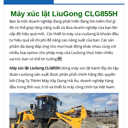
Máy xúc lật LiuGong CLG855H
Bạn là một doanh nghiệp đang phát triển đang tìm kiếm thứ gì
đó có thể giúp tăng năng suất và đưa doanh nghiệp của bạn lên
cấp độ hiệu quả mới. Các thiết bị máy
của LiuGong là khoản đầu
tư hiệu quả về chi phí để nâng cao năng suất của bạn.
Các sản
phẩm đa dạng đáp ứng cho mọi hoạt động khác nhau cùng với
nhiều loại option cho phép máy của LiuGong thực hiện nhiều
vai trò, bạn có thể tin tưởng.

Máy xúc lật LiuGong CLG855H
dòng máy xúc lật bánh lốp do tập
đoàn LiuGong sản xuất được phân phối chính hãng độc quyền
bởi Công Ty TNHH Máy Xây Dựng Hải Âu, doanh nghiệp hàng
đầu trong lĩnh vực ô tô và thiết bị máy công trình tại Việt Nam.