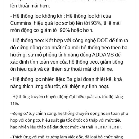
lên thoải mái hơn.
- Hệ thống lọc không khí: Hệ thống lọc khí của
Cummins, hiệu quả lọc sơ bộ lên tới 93%, tỉ lệ mài
mòn động cơ giảm tới 90% hoặc hơn.
- Hệ thống treo: Kết hợp với công nghệ DOE để tìm ra
độ cứng động cao nhất của mỗi hệ thống treo theo ba
hướng; sự mô phỏng tính năng động ADDAMS để
xác định tính toàn vẹn của hệ thống treo, giảm tiếng
ồn hiệu quả và cải thiện sự thoải mái khi lái xe.
- Hệ thống lọc nhiên liệu: Ba giai đoạn thiết kế, khả
năng thích ứng dầu tốt, cải thiện sự linh hoạt.
- Hệ thống truyền chuyển động đạt hiệu quả cao, tốc độ tăng
11%.
- Động cơ tuỳ chỉnh cong, hệ thống chuyển động hoàn toàn phù
hợp với động cơ, hiệu suất gia tốc ở tốc độ thấp với mức tiêu
hao nhiên liệu thấp để đạt được mức khí thải TIER II/ TIER III.
- Thích ứng với môi trường làm việc dốc, đã loại bỏ chức năng