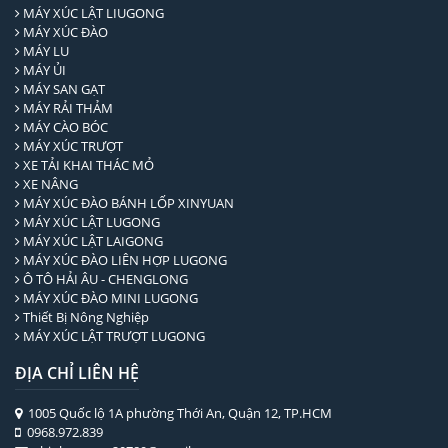
MÁY XÚC LẬT LIUGONG
MÁY XÚC ĐÀO
MÁY LU
MÁY ỦI
MÁY SAN GẠT
MÁY RẢI THẢM
MÁY CÀO BÓC
MÁY XÚC TRƯỢT
XE TẢI KHAI THÁC MỎ
XE NÂNG
MÁY XÚC ĐÀO BÁNH LỐP XINYUAN
MÁY XÚC LẬT LUGONG
MÁY XÚC LẬT LAIGONG
MÁY XÚC ĐÀO LIÊN HỢP LUGONG
Ô TÔ HẢI ÂU - CHENGLONG
MÁY XÚC ĐÀO MINI LUGONG
Thiết Bị Nông Nghiệp
MÁY XÚC LẬT TRƯỢT LUGONG
ĐỊA CHỈ LIÊN HỆ
1005 Quốc lộ 1A phường Thới An, Quận 12, TP.HCM
0968.972.839