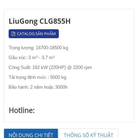
LiuGong CLG855H
CATALOG SẢN PHẨM
Trọng lượng:
16700-18500 kg
Gầu xúc: 3 m³ - 3.7 m³
Công Suất: 162
kW (220HP) @ 2200 rpm
Tải trọng định mức :
5000 kg
Bảo hành: 2 năm hoặc 3000h
Hotline:
NỘI DUNG CHI TIẾT
THÔNG SỐ KỸ THUẬT