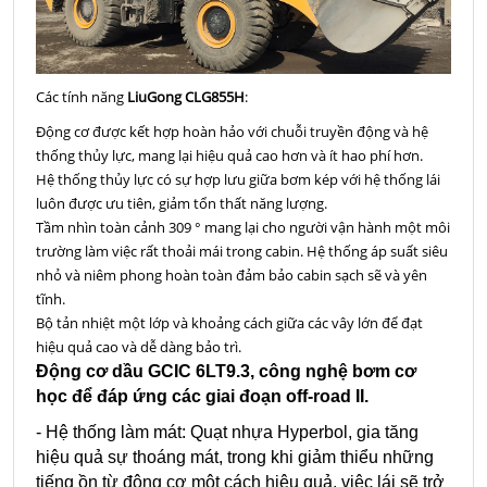
Các tính năng
LiuGong CLG855H
:
Động cơ được kết hợp hoàn hảo với chuỗi truyền động và hệ
thống thủy lực, mang lại hiệu quả cao hơn và ít hao phí hơn.
Hệ thống thủy lực có sự hợp lưu giữa bơm kép với hệ thống lái
luôn được ưu tiên, giảm tổn thất năng lượng.
Tầm nhìn toàn cảnh
309
° mang lại cho người vận hành một môi
trường làm việc rất thoải mái trong cabin.
Hệ thống áp suất siêu
nhỏ và niêm phong hoàn toàn đảm bảo cabin sạch sẽ và yên
tĩnh.
Bộ tản nhiệt một lớp và khoảng cách giữa các vây lớn để đạt
hiệu quả cao và dễ dàng bảo trì.
Động cơ dầu GCIC 6LT9.3, công nghệ bơm cơ
học để đáp ứng các giai đoạn off-road II.
- Hệ thống làm mát: Quạt nhựa Hyperbol, gia tăng
hiệu quả sự thoáng mát, trong khi giảm thiểu những
tiếng ồn từ động cơ một cách hiệu quả, việc lái sẽ trở