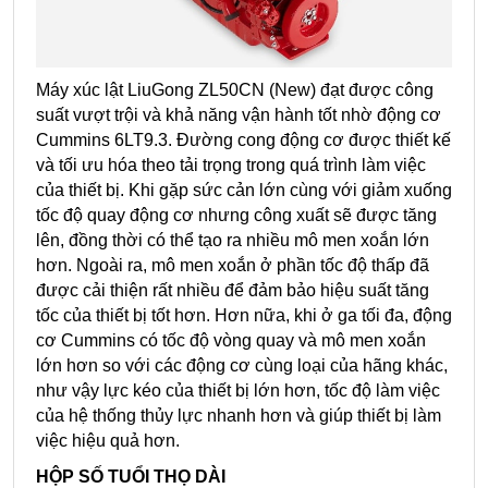
Máy xúc lật LiuGong ZL50CN (New) đạt được công
suất vượt trội và khả năng vận hành tốt nhờ động cơ
Cummins 6LT9.3. Đường cong động cơ được thiết kế
và tối ưu hóa theo tải trọng trong quá trình làm việc
của thiết bị. Khi gặp sức cản lớn cùng với giảm xuống
tốc độ quay động cơ nhưng công xuất sẽ được tăng
lên, đồng thời có thể tạo ra nhiều mô men xoắn lớn
hơn. Ngoài ra, mô men xoắn ở phần tốc độ thấp đã
được cải thiện rất nhiều để đảm bảo hiệu suất tăng
tốc của thiết bị tốt hơn. Hơn nữa, khi ở ga tối đa, động
cơ Cummins có tốc độ vòng quay và mô men xoắn
lớn hơn so với các động cơ cùng loại của hãng khác,
như vậy lực kéo của thiết bị lớn hơn, tốc độ làm việc
của hệ thống thủy lực nhanh hơn và giúp thiết bị làm
việc hiệu quả hơn.
HỘP SỐ TUỔI THỌ DÀI