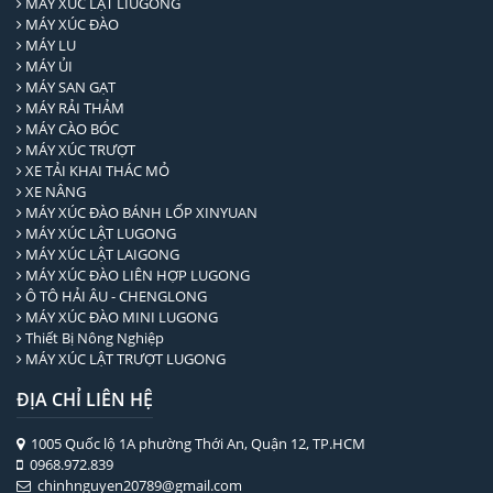
MÁY XÚC LẬT LIUGONG
MÁY XÚC ĐÀO
MÁY LU
MÁY ỦI
MÁY SAN GẠT
MÁY RẢI THẢM
MÁY CÀO BÓC
MÁY XÚC TRƯỢT
XE TẢI KHAI THÁC MỎ
XE NÂNG
MÁY XÚC ĐÀO BÁNH LỐP XINYUAN
MÁY XÚC LẬT LUGONG
MÁY XÚC LẬT LAIGONG
MÁY XÚC ĐÀO LIÊN HỢP LUGONG
Ô TÔ HẢI ÂU - CHENGLONG
MÁY XÚC ĐÀO MINI LUGONG
Thiết Bị Nông Nghiệp
MÁY XÚC LẬT TRƯỢT LUGONG
ĐỊA CHỈ LIÊN HỆ
1005 Quốc lộ 1A phường Thới An, Quận 12, TP.HCM
0968.972.839
chinhnguyen20789@gmail.com