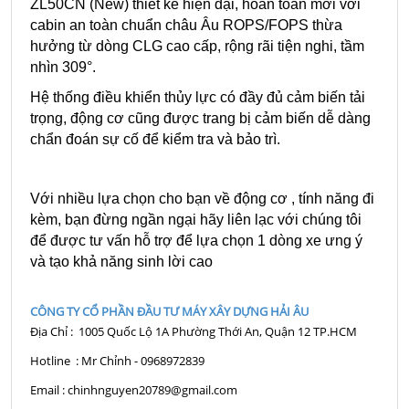
ZL50CN (New) thiết kế hiện đại, hoàn toàn mới với
cabin an toàn chuẩn châu Âu ROPS/FOPS thừa
hưởng từ dòng CLG cao cấp, rộng rãi tiện nghi, tầm
nhìn 309°.
Hệ thống điều khiển thủy lực có đầy đủ cảm biến tải
trọng, động cơ cũng được trang bị cảm biến dễ dàng
chẩn đoán sự cố để kiểm tra và bảo trì.
Với nhiều lựa chọn cho bạn về động cơ , tính năng đi
kèm, bạn đừng ngần ngại hãy liên lạc với chúng tôi
để được tư vấn hỗ trợ để lựa chọn 1 dòng xe ưng ý
và tạo khả năng sinh lời cao
CÔNG TY CỔ PHẦN ĐẦU TƯ MÁY XÂY DỰNG HẢI ÂU
Địa Chỉ : 1005 Quốc Lộ 1A Phường Thới An, Quận 12 TP.HCM
Hotline : Mr Chỉnh - 0968972839
Email : chinhnguyen20789@gmail.com