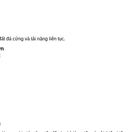
ất đá cứng và tải nặng liên tục.
ớn
:
g