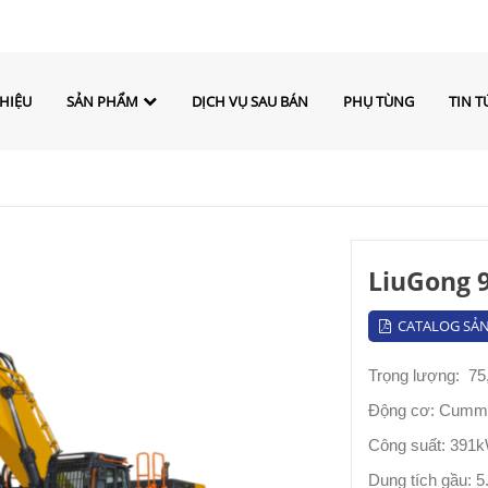
THIỆU
SẢN PHẨM
DỊCH VỤ SAU BÁN
PHỤ TÙNG
TIN T
LiuGong 
CATALOG SẢ
Trọng lượng: 75,
Động cơ: Cumm
Công suất: 391
Dung tích gầu: 5