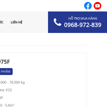
HỖ TRỢ MUA HÀNG
ỨC
LIÊN HỆ
0968-972-839
975F
N PHẨM
000 - 78,500 kg
ins X15
kW
.0 - 5.6m³