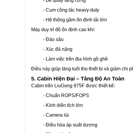
- Bệ quay tăng cứng
- Cụm công tác heavy-duty
- Hệ thống gầm ổn định tải lớn
Máy duy trì độ ổn định cao khi:
- Đào sâu
- Xúc đá nặng
- Làm việc trên địa hình gồ ghề
Điều này giúp tăng tuổi thọ thiết bị và giảm chi ph
5. Cabin Hiện Đại – Tăng Độ An Toàn
Cabin trên LiuGong 975F được thiết kế:
- Chuẩn ROPS/FOPS
- Kính diện tích lớn
- Camera lùi
- Điều hòa áp suất dương