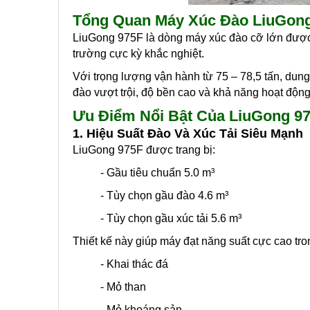
Tổng Quan Máy Xúc Đào LiuGon
LiuGong 975F là dòng máy xúc đào cỡ lớn được th
trường cực kỳ khắc nghiệt.
Với trọng lượng vận hành từ 75 – 78,5 tấn, dun
đào vượt trội, độ bền cao và khả năng hoạt động
Ưu Điểm Nổi Bật Của LiuGong 9
1. Hiệu Suất Đào Và Xúc Tải Siêu Mạnh
LiuGong 975F được trang bị:
- Gầu tiêu chuẩn 5.0 m³
- Tùy chọn gầu đào 4.6 m³
- Tùy chọn gầu xúc tải 5.6 m³
Thiết kế này giúp máy đạt năng suất cực cao tro
- Khai thác đá
- Mỏ than
- Mỏ khoáng sản