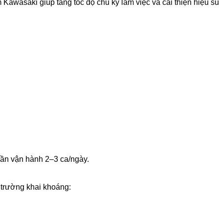
Kawasaki giúp tăng tốc độ chu kỳ làm việc và cải thiện hiệu su
 cần vận hành 2–3 ca/ngày.
 trường khai khoáng: