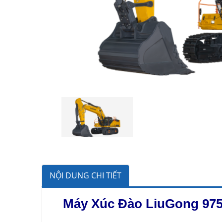
NỘI DUNG CHI TIẾT
Máy Xúc Đào LiuGong 975