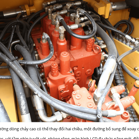
ờng dòng chảy cao có thể thay đổi hai chiều, một đường bổ sung để xoay c
es, với tầm nhìn tuyệt vời, phòng rộng, màn hình LCD đa chức năng mới, điề