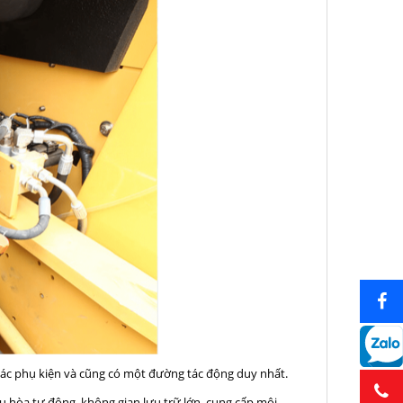
ác phụ kiện và cũng có một đường tác động duy nhất.
u hòa tự động, không gian lưu trữ lớn, cung cấp môi