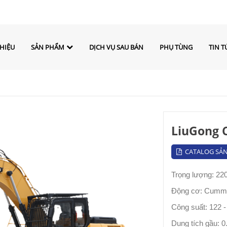
THIỆU
SẢN PHẨM
DỊCH VỤ SAU BÁN
PHỤ TÙNG
TIN T
LiuGong 
CATALOG SẢ
Trọng lượng: 22
Động cơ: Cumm
Công suất: 122 
Dung tích gầu: 0.