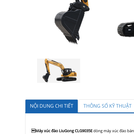
NỘI DUNG CHI TIẾT
THÔNG SỐ KỸ THUẬT
Máy xúc đào LiuGong CLG9035E
dòng máy xúc đào bánh