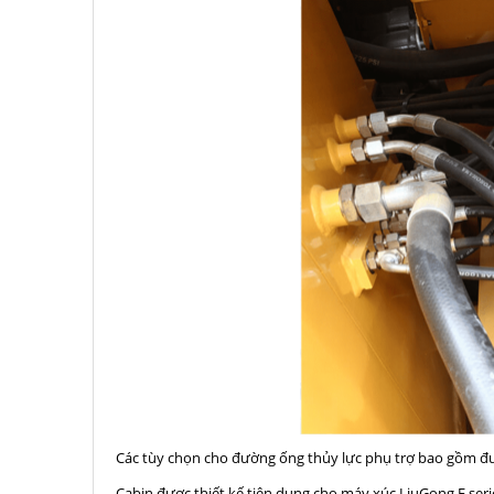
Các tùy chọn cho đường ống thủy lực phụ trợ bao gồm đư
Cabin được thiết kế tiện dụng cho máy xúc LiuGong E seri