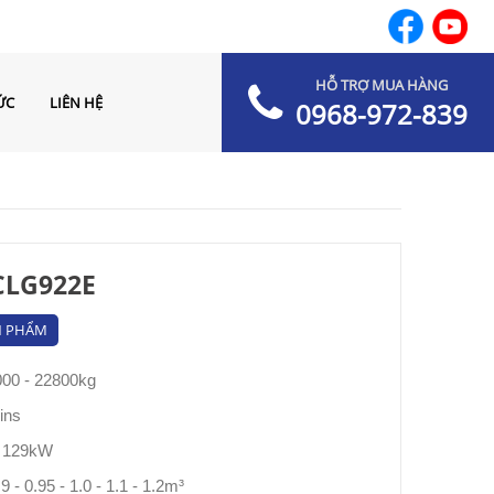
HỖ TRỢ MUA HÀNG
ỨC
LIÊN HỆ
0968-972-839
CLG922E
N PHẨM
000 - 22800kg
ins
- 129kW
9 - 0.95 - 1.0 - 1.1 - 1.2m³