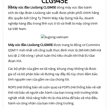
CLG945E
Máy xúc đào LiuGong CLG945E
dòng máy xúc đào bánh
xích do tập đoàn LiuGong sản xuất được phân phối chính hãng
độc quyền bởi Công Ty TNHH Máy Xây Dựng Hải Âu, doanh
nghiệp hàng đầu trong lĩnh vực ô tô và thiết bị máy công trình
tại Việt Nam.
Máy xúc đào LiuGong CLG945E
được trang bị động cơ Cummins
QSM11 mới nhất với công suất thực định mức là 260 kW (349 mã
lực) @ 2.100 vòng / phút tuân thủ tiêu chuẩn khí thải EU Giai
đoạn IIIA.
Các bộ phận của gầm xe tải nặng, khung chạy không tải được
gia cố và bộ phận bảo vệ đường ray đầy đủ tùy chọn đảm bảo
tính nguyên vẹn của gầm xe của chúng tôi.
ROPS (Hệ thống bảo vệ cuộn qua) và FOPS (Hệ thống bảo vệ vật
thể rơi) bảo vệ người vận hành của bạn trong môi trường khắc
nghiệt nhất. Khả năng hiển thị là chìa khóa để bảo vệ nhà điều
hành và công nhân của bạn trên công trường.