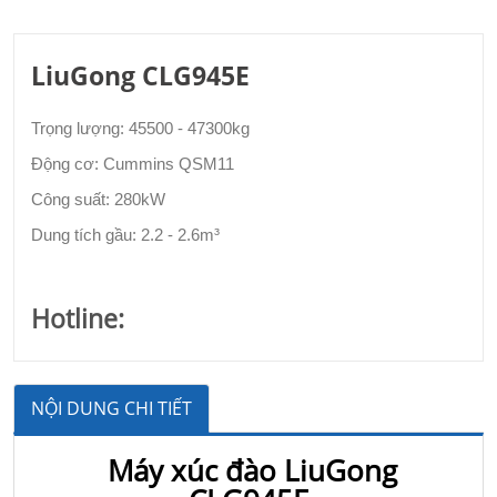
LiuGong CLG945E
Trọng lượng: 45500 - 47300kg
Động cơ: Cummins QSM11
Công suất: 280kW
Dung tích gầu: 2.2 - 2.6m³
Hotline:
NỘI DUNG CHI TIẾT
Máy xúc đào LiuGong