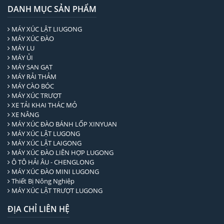
DANH MỤC SẢN PHẨM
MÁY XÚC LẬT LIUGONG
MÁY XÚC ĐÀO
MÁY LU
MÁY ỦI
MÁY SAN GẠT
MÁY RẢI THẢM
MÁY CÀO BÓC
MÁY XÚC TRƯỢT
XE TẢI KHAI THÁC MỎ
XE NÂNG
MÁY XÚC ĐÀO BÁNH LỐP XINYUAN
MÁY XÚC LẬT LUGONG
MÁY XÚC LẬT LAIGONG
MÁY XÚC ĐÀO LIÊN HỢP LUGONG
Ô TÔ HẢI ÂU - CHENGLONG
MÁY XÚC ĐÀO MINI LUGONG
Thiết Bị Nông Nghiệp
MÁY XÚC LẬT TRƯỢT LUGONG
ĐỊA CHỈ LIÊN HỆ